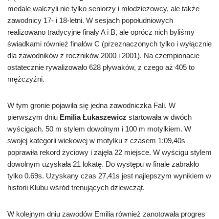
medale walczyli nie tylko seniorzy i młodzieżowcy, ale także
zawodnicy 17- i 18-letni. W sesjach popołudniowych
realizowano tradycyjne finały A i B, ale oprócz nich byliśmy
świadkami również finałów C (przeznaczonych tylko i wyłącznie
dla zawodników z roczników 2000 i 2001). Na czempionacie
ostatecznie rywalizowało 628 pływaków, z czego aż 405 to
mężczyźni.
W tym gronie pojawiła się jedna zawodniczka Fali. W
pierwszym dniu
Emilia Łukaszewicz
startowała w dwóch
wyścigach. 50 m stylem dowolnym i 100 m motylkiem. W
swojej kategorii wiekowej w motylku z czasem 1:09,40s
poprawiła rekord życiowy i zajęła 22 miejsce. W wyścigu stylem
dowolnym uzyskała 21 lokatę. Do występu w finale zabrakło
tylko 0.69s. Uzyskany czas 27,41s jest najlepszym wynikiem w
historii Klubu wśród trenujących dziewcząt.
W kolejnym dniu zawodów Emilia również zanotowała progres