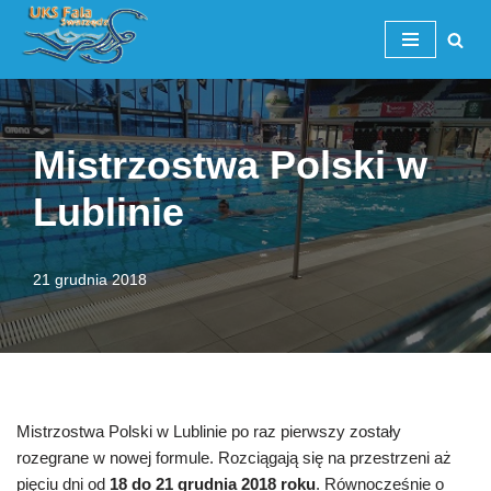
Przejdź
do
treści
Mistrzostwa Polski w
Lublinie
21 grudnia 2018
Mistrzostwa Polski w Lublinie po raz pierwszy zostały
rozegrane w nowej formule. Rozciągają się na przestrzeni aż
pięciu dni od
18 do 21 grudnia 2018 roku
. Równocześnie o