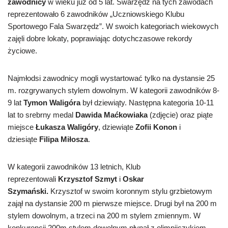
zawodnicy
w wieku już od 5 lat. Swarzędz na tych zawodach
reprezentowało 6 zawodników „Uczniowskiego Klubu
Sportowego Fala Swarzędz”. W swoich kategoriach wiekowych
zajęli dobre lokaty, poprawiając dotychczasowe rekordy
życiowe.
Najmłodsi zawodnicy mogli wystartować tylko na dystansie 25
m. rozgrywanych stylem dowolnym. W kategorii zawodników 8-
9 lat
Tymon Waligóra
był dziewiąty. Następna kategoria 10-11
lat to srebrny medal
Dawida Maćkowiaka
(zdjęcie) oraz piąte
miejsce
Łukasza Waligóry
, dziewiąte
Zofii Konon
i
dziesiąte
Filipa Miłosza
.
W kategorii zawodników 13 letnich, Klub
reprezentowali
Krzysztof Szmyt
i
Oskar
Szymański.
Krzysztof w swoim koronnym stylu grzbietowym
zajął na dystansie 200 m pierwsze miejsce. Drugi był na 200 m
stylem dowolnym, a trzeci na 200 m stylem zmiennym. W
konkurencji 200m stylem dowolnym płynął z olimpijczykiem