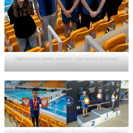
Ogólnopolskie zawody pływackie – start sezonu na termach
23.09.2023