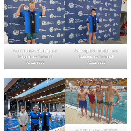
Andrzejkowo-Mikołajkowe
Andrzejkowo-Mikołajkowe
Ściganie na Termach
Ściganie na Termach
02.12.2023
02.12.2023
MP 15 latków 8-10.2023