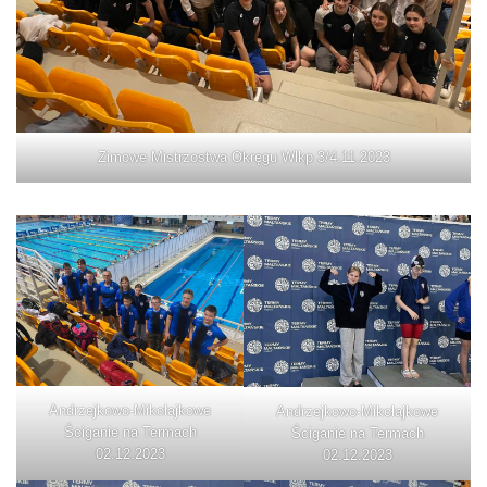
Zimowe Mistrzostwa Okręgu Wlkp 3/4.11.2023
Andrzejkowo-Mikołajkowe
Andrzejkowo-Mikołajkowe
Ściganie na Termach
Ściganie na Termach
02.12.2023
02.12.2023