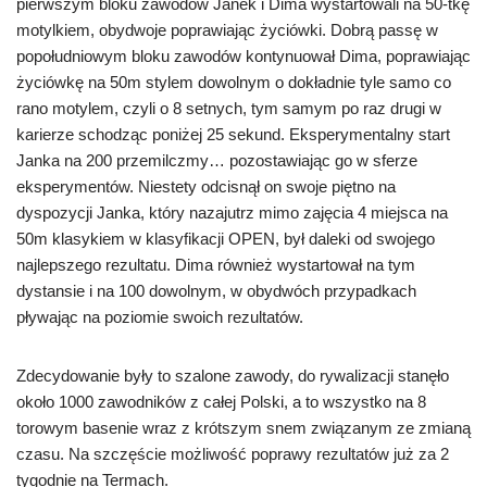
pierwszym bloku zawodów Janek i Dima wystartowali na 50-tkę
motylkiem, obydwoje poprawiając życiówki. Dobrą passę w
popołudniowym bloku zawodów kontynuował Dima, poprawiając
życiówkę na 50m stylem dowolnym o dokładnie tyle samo co
rano motylem, czyli o 8 setnych, tym samym po raz drugi w
karierze schodząc poniżej 25 sekund. Eksperymentalny start
Janka na 200
przemilczmy… pozostawiając go w sferze
eksperymentów. Niestety odcisnął on swoje piętno na
dyspozycji Janka, który nazajutrz mimo zajęcia 4 miejsca na
50m klasykiem w klasyfikacji OPEN, był daleki od swojego
najlepszego rezultatu. Dima również wystartował na tym
dystansie i na 100 dowolnym, w obydwóch przypadkach
pływając na poziomie swoich rezultatów.
Zdecydowanie były to szalone zawody, do rywalizacji stanęło
około 1000 zawodników z całej Polski, a to wszystko na 8
torowym basenie wraz z krótszym snem związanym ze zmianą
czasu. Na szczęście możliwość poprawy rezultatów już za 2
tygodnie na Termach.