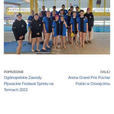
POPRZEDNIE
DALEJ
Ogólnopolskie Zawody
Arena Grand Prix Puchar
Pływackie Festiwal Sprintu na
Polski w Oświęcimiu
Termach 2023