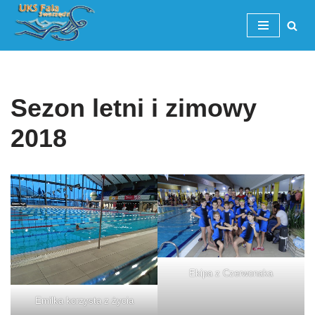
Przejdź
do
treści
Sezon letni i zimowy
2018
Ekipa z Czerwonaka
Emilka korzysta z życia