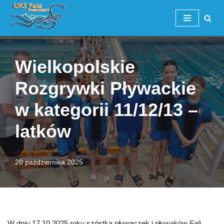
Przejdź
do
treści
Wielkopolskie
Rozgrywki Pływackie
w kategorii 11/12/13 –
latków
20 października 2025
W dniu 17.10.2025 roku szóstka pływaczek i pływaków Fali