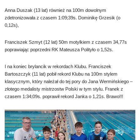
Anna Duszak (13 lat) również na 100m dowolnym
zdetronizowała z czasem 1:09;39s. Dominikę Grzesik (o
0,12s),
Franciszek Szmyt (12 lat) 50m motylkiem z czasem 34,77s
poprawiając poprzedni RK Mateusza Polityło o 1,52s.
I na koniec brylancik w rekordach Klubu. Franciszek
Bartoszczyk (11 lat) pobił rekord Klubu na 100m stylem
klasycznym, który należał do tej pory do Jana Wermińskiego –
złotego medalisty mistrzostw Polski w tym stylu. Franek z
czasem 1:34;09s. poprawił rekord Janka o 1,21s. Brawo!!!