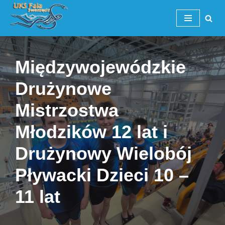
Przejdź
do
treści
Międzywojewódzkie
Drużynowe
Mistrzostwa
Młodzików 12 lat i
Drużynowy Wielobój
Pływacki Dzieci 10 –
11 lat