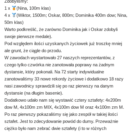
Zdobyliśmy:
1 x
(Nina, 100m klas)
4 x
(Wiktor, 1500m; Oskar, 800m; Dominika 400m dow; Nina,
50m klas)
Warto podkreślić, że zarówno Dominika jak i Oskar zdobyli
swoje pierwsze medale).
Pod względem ilości uzyskanych życiowek już troszkę mniej
ale grunt, że ciągle do przodu.
W zawodach wystartowało 27 naszych reprezentantów, z
czego tylko czwórka nie zanotowała poprawy na żadnym
dystansie, który pokonali. Na 72 starty indywidualne
zanotowaliśmy 33 nowe rekordy życiowe i dodatkowo 18 razy
nasi zawodnicy sprawdzili się po raz pierwszy na danym
dystansie (na długim basenie).
Dodatkowo udało nam się wystawić cztery sztafety: 4x200m
dow M, 4x100m zm MIX, 4x100m dow M oraz 4x100m zm M.
Po raz pierwszy pokazaliśmy się jako zespół w takiej ilości
sztafet. Jest to zdecydowanie powód do dumy. Przeważnie
ciężko było nam zebrać dwie sztafety (i to w różnych