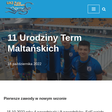
Przejdź
do
treści
11 Urodziny Term
Maltańskich
18 października 2022
Pierwsze zawody w nowym sezonie
15.10.2022 roku 4 zawodniczki i 9 zawodników „Fali” wzięło