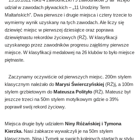
udział w zawodach pływackich – „11 Urodziny Term
Maltańskich”. Dwa pierwsze i drugie miejsca i cztery trzecie to
wymierny wynik uzyskany na tych zawodach. Ale liczy się
dziewięć miejsc w pierwszej dziesiątce oraz poprawa
dziewiętnastu rekordów życiowych (RŻ). W klasyfikacji
uzyskanego przez zawodników progresu zajęliśmy pierwsze
miejsce. W klasyfikacji medalowej na 26 klubów to było miejsce
piętnaste.
Zaczynamy oczywiście od pierwszych miejsc. 200m stylem
klasycznym należało do
Marysi Świerczyńskiej
(RŻ)j, a 100m
stylem grzbietowym do
Mateusza Polityło
(RŻ). Mateusz był
jeszcze trzeci na 50m stylem motylkowym gdzie o 39%
poprawił swój rekord życiowy.
Miejsca drugie były udziałem
Niny Różańskiej i Tymona
Kierzka.
Nasi żabkarze wywalczyli je na 50m stylem
klasycznym. Nina i Tymek w swoich kolejnych startach w stylu