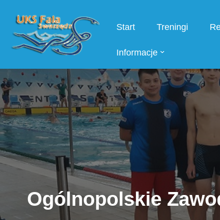
Start
Treningi
Re
Przejdź
do
Informacje
treści
Ogólnopolskie Zawod