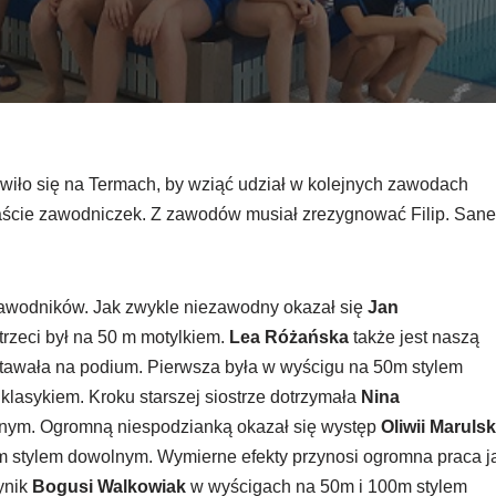
wiło się na Termach, by wziąć udział w kolejnych zawodach
aście zawodniczek. Z zawodów musiał zrezygnować Filip. Sane
zawodników. Jak zwykle niezawodny okazał się
Jan
rzeci był na 50 m motylkiem.
Lea Różańska
także jest naszą
stawała na podium. Pierwsza była w wyścigu na 50m stylem
 klasykiem. Kroku starszej siostrze dotrzymała
Nina
cznym. Ogromną niespodzianką okazał się występ
Oliwii Marulsk
 stylem dowolnym. Wymierne efekty przynosi ogromna praca j
wynik
Bogusi Walkowiak
w wyścigach na 50m i 100m stylem