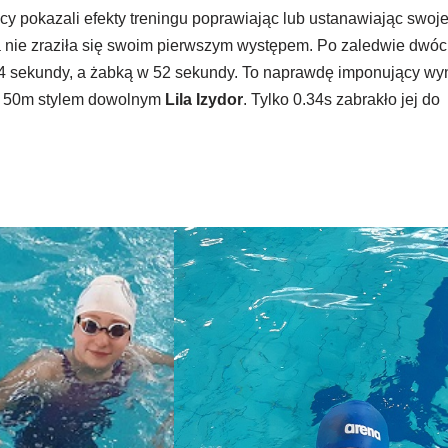
y pokazali efekty treningu poprawiając lub ustanawiając swoj
ra nie zraziła się swoim pierwszym występem. Po zaledwie dwó
4 sekundy, a żabką w 52 sekundy. To naprawdę imponujący wy
na 50m stylem dowolnym
Lila Izydor
. Tylko 0.34s zabrakło jej do