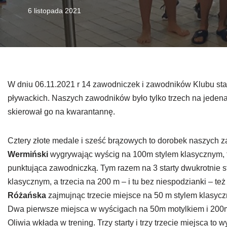
6 listopada 2021
W dniu 06.11.2021 r 14 zawodniczek i zawodników Klubu sta
pływackich. Naszych zawodników było tylko trzech na jeden
skierował go na kwarantannę.
Cztery złote medale i sześć brązowych to dorobek naszych 
Wermiński
wygrywając wyścig na 100m stylem klasycznym, t
punktująca zawodniczką. Tym razem na 3 starty dwukrotnie 
klasycznym, a trzecia na 200 m – i tu bez niespodzianki – też
Różańska
zajmujnąc trzecie miejsce na 50 m stylem klasy
Dwa pierwsze miejsca w wyścigach na 50m motylkiem i 200m
Oliwia wkłada w trening. Trzy starty i trzy trzecie miejsca to 