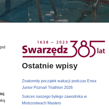
pid
Ostatnie wpisy
Znakomity początek wakacji podczas Enea
Junior Poznań Triathlon 2026
iej
.
Sukces naszego byłego zawodnika w
aką
Mistrzostwach Masters